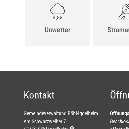
Unwetter
Stromau
Kontakt
Öffn
Gemeindeverwaltung Böhl-Iggelheim
Öffnungs
Am Schwarzweiher 7
Klicken, 
Geschlos