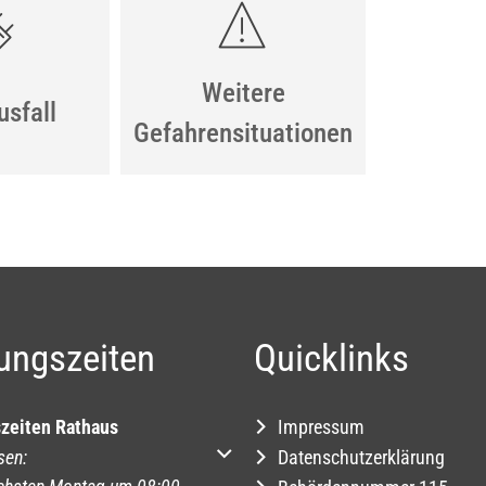
Weitere
sfall
Gefahrensituationen
ungszeiten
Quicklinks
zeiten Rathaus
Impressum
um weitere Öffnungs- oder Schließzeiten auszublenden
sen:
Datenschutzerklärung