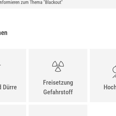
 informieren zum Thema "Blackout"
nen
Freisetzung
d Dürre
Hoch
Gefahrstoff