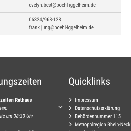
evelyn.best@boehl-iggelheim.de
06324/963-128
frank.jung@boehl-iggelheim.de
ungszeiten
Quicklinks
zeiten Rathaus
Impressum
um weitere Öffnungs- oder Schließzeiten auszublenden
sen:
Datenschutzerklärung
ute um 08:30 Uhr
Behördennummer 115
Metropolregion Rhein-Neck