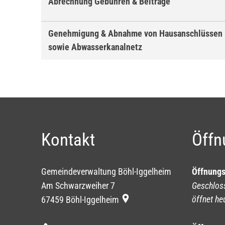
Abrechnung Gebühren & Beiträge
Genehmigung & Abnahme von Hausanschlüssen
sowie Abwasserkanalnetz
Kontakt
Öffn
Gemeindeverwaltung Böhl-Iggelheim
Öffnungs
Am Schwarzweiher 7
Klicken, 
Geschlos
öffnet he
67459
Böhl-Iggelheim